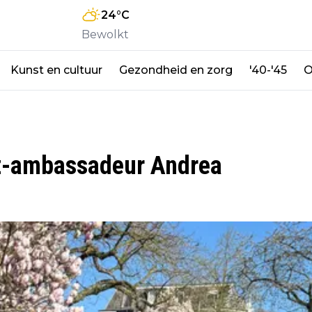
24
°C
Bewolkt
Kunst en cultuur
Gezondheid en zorg
'40-'45
O
zz-ambassadeur Andrea