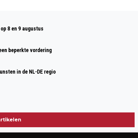
Volgend artikel
ADVIES INFORMATEUR OVER
op 8 en 9 augustus
SAMENSTELLING COALITIE
WAGENINGEN
 een beperkte vordering
nsten in de NL-DE regio
rtikelen