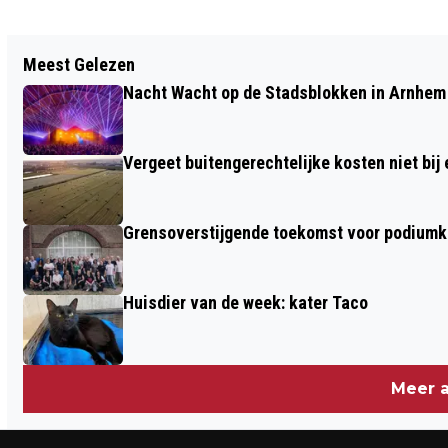
Vorig artikel
Meest Gelezen
WERKZAAMHEDEN AAN IJSSELBRUG
Nacht Wacht op de Stadsblokken in Arnhem 
A12 BIJ ARNHEM VAN 7 TOT 14 APRIL
Vergeet buitengerechtelijke kosten niet bij
Grensoverstijgende toekomst voor podiumku
Huisdier van de week: kater Taco
Meer a