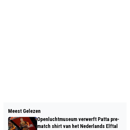
Vorig artikel
Volgend artikel
WAGENINGS EREZILVER VOOR JAZZ-
Meest Gelezen
WAGENINGS EREZILVER VOOR ELSJE
AMBASSADEUR ANDREA BROESDER
Openluchtmuseum verwerft Patta pre-
VAN DE WEG VAN THUIS
match shirt van het Nederlands Elftal