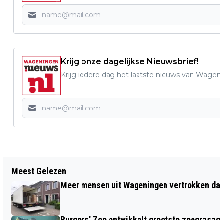
Krijg onze dagelijkse Nieuwsbrief!
Krijg iedere dag het laatste nieuws van Wage
Vorig artikel
Meest Gelezen
ADVIES INFORMATEUR OVER
Meer mensen uit Wageningen vertrokken dan
SAMENSTELLING COALITIE
WAGENINGEN
Burgers' Zoo ontwikkelt grootste zeegrasaq