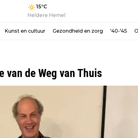
15
°C
Heldere Hemel
Kunst en cultuur
Gezondheid en zorg
'40-'45
O
je van de Weg van Thuis