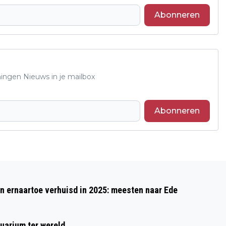
Abonneren
ningen Nieuws in je mailbox
Abonneren
Volgend artikel
PAASEIEREN ZOEKEN MET DE BLAUWE
 ernaartoe verhuisd in 2025: meesten naar Ede
BEVER OP EERSTE PAASDAG
uarium ter wereld