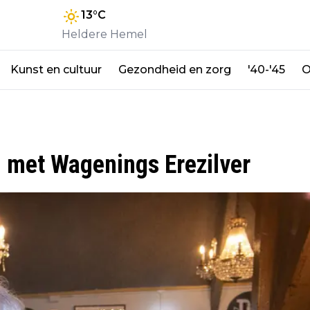
13
°C
Heldere Hemel
Kunst en cultuur
Gezondheid en zorg
'40-'45
O
n met Wagenings Erezilver