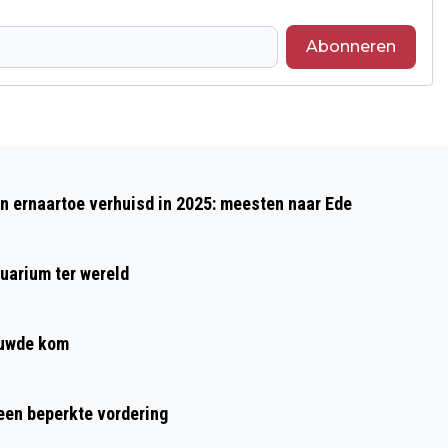
Abonneren
Volgend artikel
SUCCESVOLLE 41E EDITIE VAN DE
 ernaartoe verhuisd in 2025: meesten naar Ede
ZIDERIS TRUCKERDAG
uarium ter wereld
ouwde kom
 een beperkte vordering