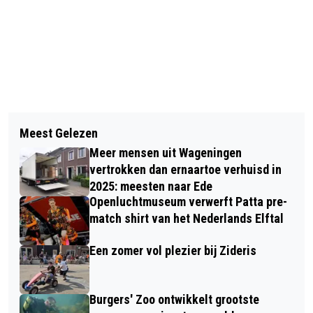
Vorig artikel
Volgend artikel
ERIC WIJNACKER ONDERSCHEIDEN
Meest Gelezen
OOK GELDERLAND STAAT BOL VAN
MET WAGENINGS EREZILVER
Meer mensen uit Wageningen
ACTIVITEITEN TIJDENS OPEN
vertrokken dan ernaartoe verhuisd in
MONUMENTENDAG
2025: meesten naar Ede
Openluchtmuseum verwerft Patta pre-
match shirt van het Nederlands Elftal
Een zomer vol plezier bij Zideris
Burgers' Zoo ontwikkelt grootste