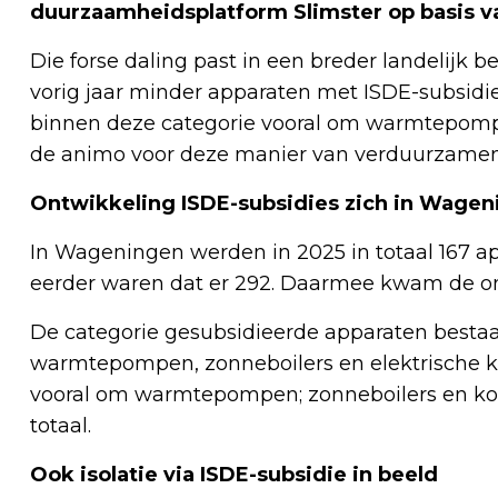
duurzaamheidsplatform Slimster op basis va
Die forse daling past in een breder landelijk
vorig jaar minder apparaten met ISDE-subsidie
binnen deze categorie vooral om warmtepompen
de animo voor deze manier van verduurzamen
Ontwikkeling ISDE-subsidies zich in Wage
In Wageningen werden in 2025 in totaal 167 ap
eerder waren dat er 292. Daarmee kwam de ont
De categorie gesubsidieerde apparaten bestaa
warmtepompen, zonneboilers en elektrische ko
vooral om warmtepompen; zonneboilers en koo
totaal.
Ook isolatie via ISDE-subsidie in beeld