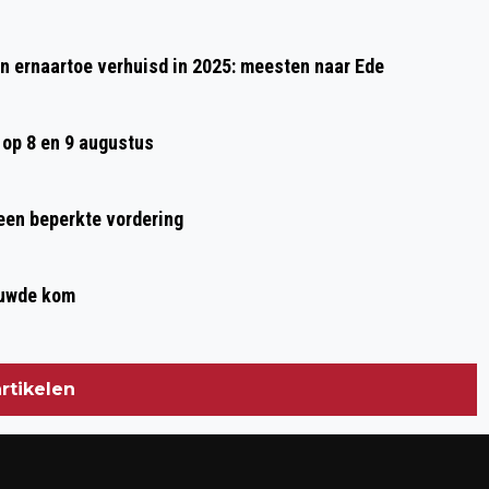
MET ZEEPKISTEN MET KINDEREN OP 27
MEI
 ernaartoe verhuisd in 2025: meesten naar Ede
op 8 en 9 augustus
 een beperkte vordering
ouwde kom
rtikelen