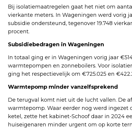
Bij isolatiemaatregelen gaat het niet om aan
vierkante meters. In Wageningen werd vorig jaa
subsidie ondersteund, tegenover 19.748 vierkan
procent.
Subsidiebedragen in Wageningen
In totaal ging er in Wageningen vorig jaar €51
warmtepompen en zonneboilers. Voor isolatie
ging het respectievelijk om €725.025 en €422.
Warmtepomp minder vanzelfsprekend
De terugval komt niet uit de lucht vallen. De a
warmtepomp. Waar eerder nog werd ingezet op 
ketel, zette het kabinet-Schoof daar in 2024 ee
huiseigenaren minder urgent om op korte term