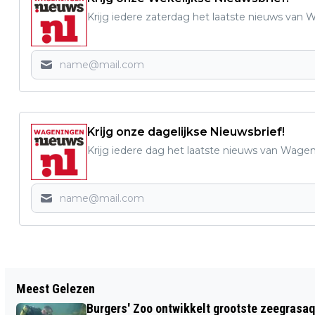
Krijg iedere zaterdag het laatste nieuws van
Krijg onze dagelijkse Nieuwsbrief!
Krijg iedere dag het laatste nieuws van Wage
Vorig artikel
Meest Gelezen
FIETSERSBOND: MAAK FIETSEN NAAR
Burgers' Zoo ontwikkelt grootste zeegrasaq