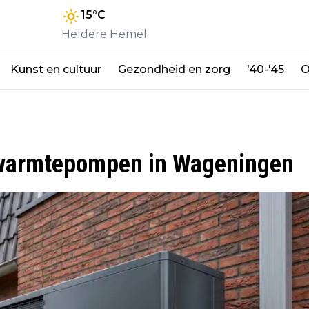
15
°C
Heldere Hemel
Kunst en cultuur
Gezondheid en zorg
'40-'45
O
 warmtepompen in Wageningen