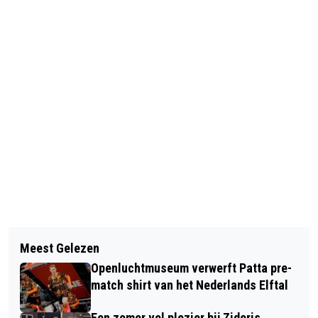
Vorig artikel
Volgend artikel
NIEUWE SONSBEEKWANDELING IN DE
Meest Gelezen
HUISDIER VAN DE WEEK: BALISTO
BEELDENTUIN VAN HET KRÖLLER-
Openluchtmuseum verwerft Patta pre-
MÜLLER MUSEUM
match shirt van het Nederlands Elftal
Een zomer vol plezier bij Zideris