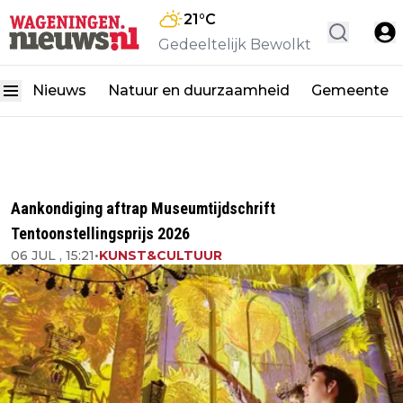
21
°C
Gedeeltelijk Bewolkt
Nieuws
Natuur en duurzaamheid
Gemeente
Aankondiging aftrap Museumtijdschrift
Tentoonstellingsprijs 2026
06 JUL , 15:21
•
KUNST&CULTUUR