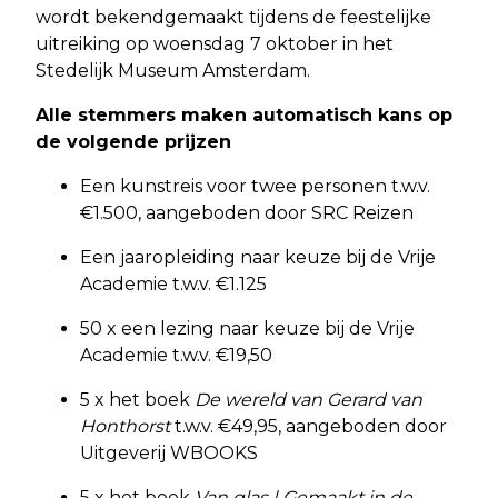
wordt bekendgemaakt tijdens de feestelijke
uitreiking op woensdag 7 oktober in het
Stedelijk Museum Amsterdam.
Alle stemmers maken automatisch kans op
de volgende prijzen
Een kunstreis voor twee personen t.w.v.
€1.500, aangeboden door SRC Reizen
Een jaaropleiding naar keuze bij de Vrije
Academie t.w.v. €1.125
50 x een lezing naar keuze bij de Vrije
Academie t.w.v. €19,50
5 x het boek
De wereld van Gerard van
Honthorst
t.w.v. €49,95, aangeboden door
Uitgeverij WBOOKS
5 x het boek
Van glas | Gemaakt in de