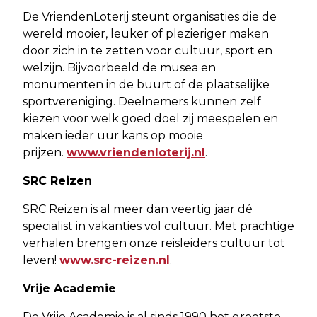
De VriendenLoterij steunt organisaties die de
wereld mooier, leuker of plezieriger maken
door zich in te zetten voor cultuur, sport en
welzijn. Bijvoorbeeld de musea en
monumenten in de buurt of de plaatselijke
sportvereniging. Deelnemers kunnen zelf
kiezen voor welk goed doel zij meespelen en
maken ieder uur kans op mooie
prijzen.
www.vriendenloterij.nl
.
SRC Reizen
SRC Reizen is al meer dan veertig jaar dé
specialist in vakanties vol cultuur. Met prachtige
verhalen brengen onze reisleiders cultuur tot
leven!
www.src-reizen.nl
.
Vrije Academie
De Vrije Academie is al sinds 1990 het grootste