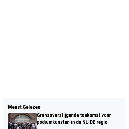
Vorig artikel
Volgend artikel
AANKONDIGING AFTRAP
Meest Gelezen
OPENLUCHTMUSEUM ARNHEM
MUSEUMTIJDSCHRIFT
Grensoverstijgende toekomst voor
ORGANISEERT OPNIEUW
TENTOONSTELLINGSPRIJS 2026
podiumkunsten in de NL-DE regio
ZOMERAVONDEN