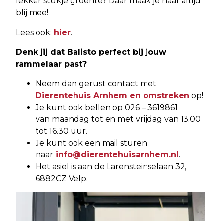
lekker stukje groente? Daar maak je haar altijd
blij mee!
Lees ook:
hier
.
Denk jij dat Balisto perfect bij jouw
rammelaar past?
Neem dan gerust contact met
Dierentehuis Arnhem en omstreken
op!
Je kunt ook bellen op 026 – 3619861
van maandag tot en met vrijdag van 13.00
tot 16.30 uur.
Je kunt ook een mail sturen
naar
info@dierentehuisarnhem.nl
.
Het asiel is aan de Larensteinselaan 32,
6882CZ Velp.