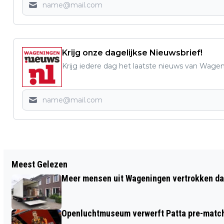
Krijg onze dagelijkse Nieuwsbrief!
Krijg iedere dag het laatste nieuws van Wage
Vorig artikel
Meest Gelezen
NAAM PANDAJONG OUWEHANDS
Meer mensen uit Wageningen vertrokken dan
DIERENPARK BEKEND
Openluchtmuseum verwerft Patta pre-match 