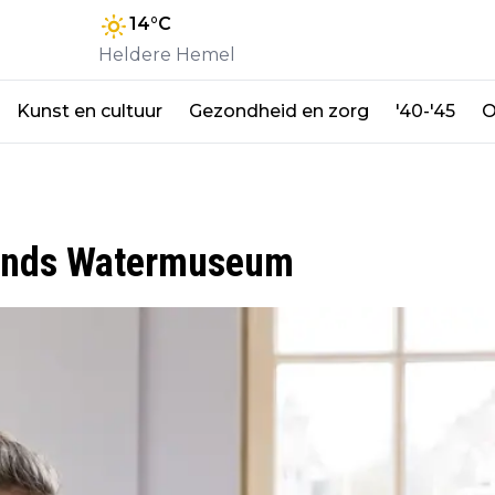
14
°C
Heldere Hemel
Kunst en cultuur
Gezondheid en zorg
'40-'45
O
rlands Watermuseum