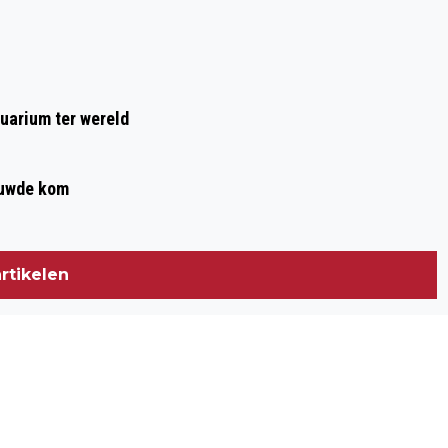
uarium ter wereld
ouwde kom
rtikelen