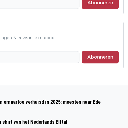
Abonneren
ningen Nieuws in je mailbox
Abonneren
Volgend artikel
NACHT VAN DE NACHT VRAAGT
 ernaartoe verhuisd in 2025: meesten naar Ede
AANDACHT VOOR DUISTERNIS
shirt van het Nederlands Elftal