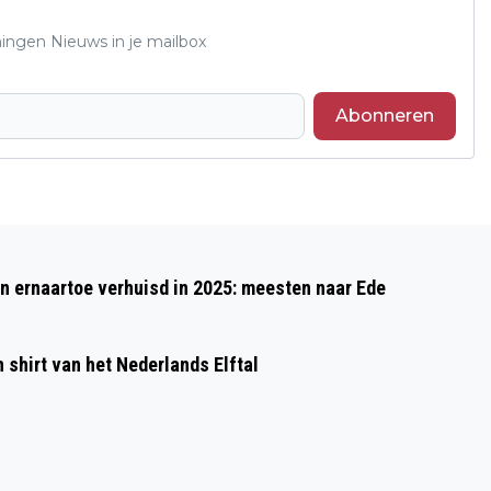
ningen Nieuws in je mailbox
Abonneren
Volgend artikel
STUDENTEN ONDERZOEKEN
 ernaartoe verhuisd in 2025: meesten naar Ede
VERGROENING BINNENSTAD
shirt van het Nederlands Elftal