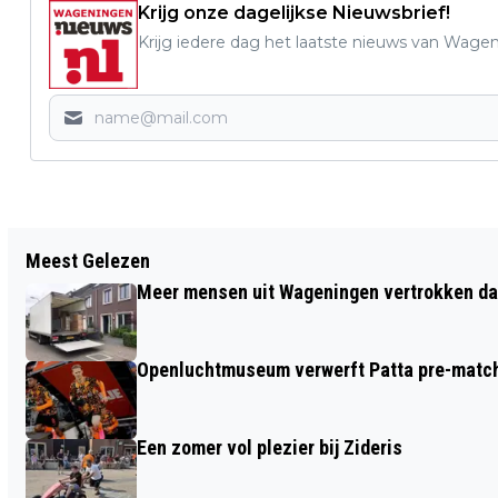
Krijg onze dagelijkse Nieuwsbrief!
Krijg iedere dag het laatste nieuws van Wage
Vorig artikel
Meest Gelezen
AFSLUITING A12 TUSSEN
Meer mensen uit Wageningen vertrokken dan
KNOOPPUNTEN GRIJSOORD EN
WATERBERG VANAF 31 JULI
Openluchtmuseum verwerft Patta pre-match 
Een zomer vol plezier bij Zideris