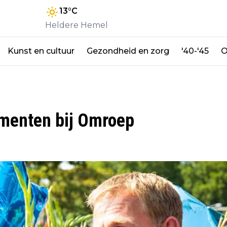
13
°C
Heldere Hemel
Kunst en cultuur
Gezondheid en zorg
'40-'45
O
menten bij Omroep