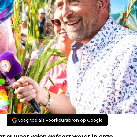
Voeg toe als voorkeursbron op Google
at er weer volop gefeest wordt in onze