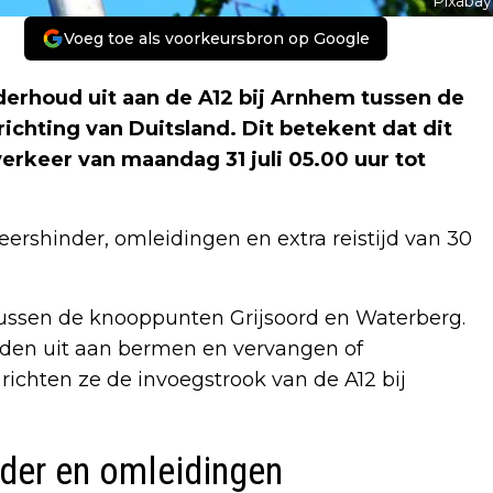
Pixabay
Voeg toe als voorkeursbron op Google
derhoud uit aan de A12 bij Arnhem tussen de
chting van Duitsland. Dit betekent dat dit
verkeer van maandag 31 juli 05.00 uur tot
eershinder, omleidingen en extra reistijd van 30
 tussen de knooppunten Grijsoord en Waterberg.
en uit aan bermen en vervangen of
richten ze de invoegstrook van de A12 bij
der en omleidingen