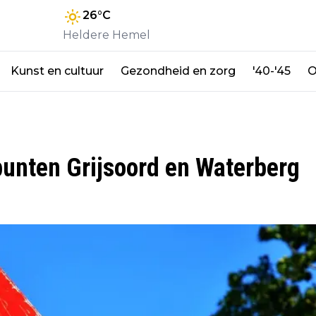
26
°C
Heldere Hemel
Kunst en cultuur
Gezondheid en zorg
'40-'45
O
punten Grijsoord en Waterberg