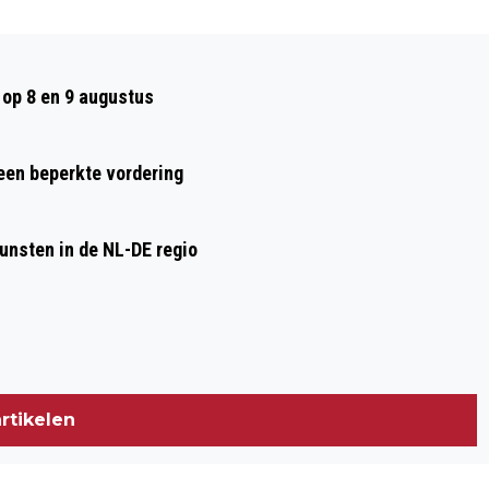
Volgend artikel
VOLG DE GROOTSTE
op 8 en 9 augustus
ZOMEREVENEMENTEN BIJ OMROEP
GELDERLAND
 een beperkte vordering
nsten in de NL-DE regio
rtikelen