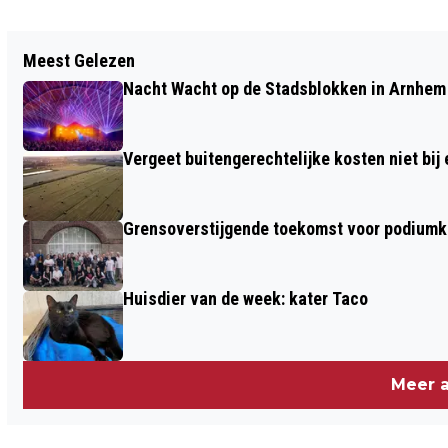
Vorig artikel
Meest Gelezen
KONINKLIJK PAAR OP STREEKBEZOEK IN
Nacht Wacht op de Stadsblokken in Arnhem 
WAGENINGEN
Vergeet buitengerechtelijke kosten niet bij
Grensoverstijgende toekomst voor podiumku
Huisdier van de week: kater Taco
Meer a