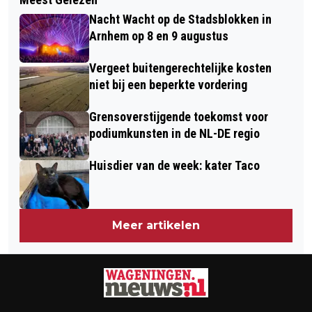
AFSLUITING A12 TUSSEN
SPEEDBIKES OP HET FIETSPAD
Nacht Wacht op de Stadsblokken in
KNOOPPUNTEN GRIJSOORD EN
Arnhem op 8 en 9 augustus
WATERBERG VANAF 31 JULI
Vergeet buitengerechtelijke kosten
niet bij een beperkte vordering
Grensoverstijgende toekomst voor
podiumkunsten in de NL-DE regio
Huisdier van de week: kater Taco
Meer artikelen