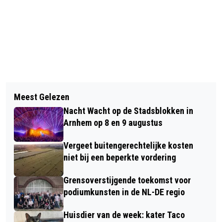
Vorig artikel
Volgend artikel
GEZOCHT: VRIJWILLIGER VOOR HET
Meest Gelezen
OPENING OEFENSTEMBUREAU OP 10
MAKEN VAN DE LUNCH BIJ ONS HUIS
Nacht Wacht op de Stadsblokken in
MAART IN DE BIBLIOTHEEK
Arnhem op 8 en 9 augustus
Vergeet buitengerechtelijke kosten
niet bij een beperkte vordering
Grensoverstijgende toekomst voor
podiumkunsten in de NL-DE regio
Huisdier van de week: kater Taco