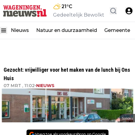
21
°C
Gedeeltelijk Bewolkt
Nieuws
Natuur en duurzaamheid
Gemeente
Gezocht: vrijwilliger voor het maken van de lunch bij Ons
Huis
07 MRT , 11:02
•
NIEUWS
Solidez
Voeg toe als voorkeursbron op Google