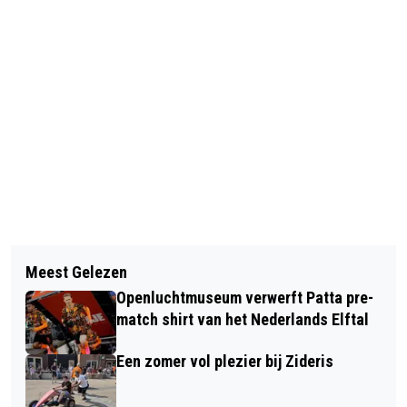
Vorig artikel
Volgend artikel
INTERNATIONALE VROUWENDAG IN
Meest Gelezen
BLOESEM OP KOMST: EERSTE BLOEI
FOCUS FILMTHEATER ARNHEM
Openluchtmuseum verwerft Patta pre-
MOGELIJK BINNEN TWEE WEKEN
match shirt van het Nederlands Elftal
Een zomer vol plezier bij Zideris