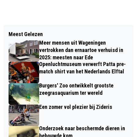
Vorig artikel
Volgend artikel
ZOMERSE HITTE OP KOMST: LET OP
Meest Gelezen
VRIJWILLIGERSVACATURE BIJ HET
JEZELF, ANDEREN EN JE HUISDIEREN
Meer mensen uit Wageningen
LEEFFESTIVAL OP 6 JULI
vertrokken dan ernaartoe verhuisd in
2025: meesten naar Ede
Openluchtmuseum verwerft Patta pre-
match shirt van het Nederlands Elftal
Burgers' Zoo ontwikkelt grootste
zeegrasaquarium ter wereld
Een zomer vol plezier bij Zideris
Onderzoek naar beschermde dieren in
bebouwde kom