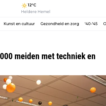
12
°C
Heldere Hemel
Kunst en cultuur
Gezondheid en zorg
'40-'45
O
0.000 meiden met techniek en