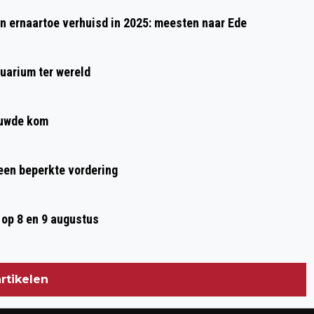
UNIVERSITEIT WAGENINGEN STAAKT 14
 ernaartoe verhuisd in 2025: meesten naar Ede
APRIL OM BEZUINIGINGEN ONDERWIJS
uarium ter wereld
ouwde kom
 een beperkte vordering
op 8 en 9 augustus
rtikelen