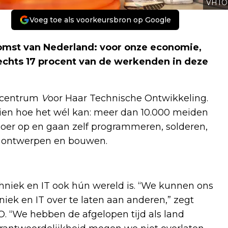
VHTO
Voeg toe als voorkeursbron op Google
komst van Nederland: voor onze economie,
slechts 17 procent van de werkenden in deze
secentrum
V
oor Haar Technische Ontwikkeling.
 zien hoe het wél kan: meer dan 10.000 meiden
kvloer op en gaan zelf programmeren, solderen,
n, ontwerpen en bouwen.
chniek en IT ook hún wereld is. “We kunnen ons
iek en IT over te laten aan anderen,” zegt
. “We hebben de afgelopen tijd als land