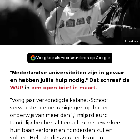
Pixabay
Voeg toe als voorkeursbron op Google
"Nederlandse universiteiten zijn in gevaar
en hebben jullie hulp nodig." Dat schreef de
WUR
in
een open brief in maart
.
"Vorig jaar verkondigde kabinet-Schoof
verwoestende bezuinigingen op hoger
onderwijs van meer dan 1,1 miljard euro.
Landelijk hebben al tientallen medewerkers
hun baan verloren en honderden zullen
volgen. Hele studies zouden kunnen