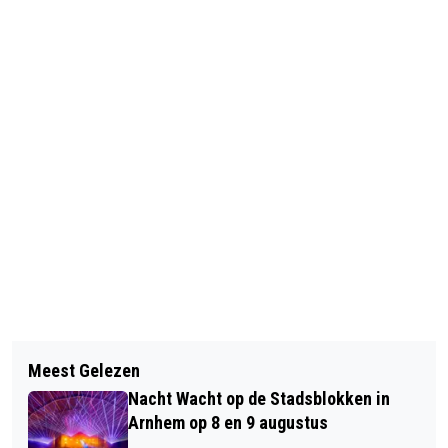
Vorig artikel
Volgend artikel
GIRLS’ DAY 2025 INSPIREERT 10.000
Meest Gelezen
FEESTELIJKE OPENING VAN VIJF
MEIDEN MET TECHNIEK EN IT
Nacht Wacht op de Stadsblokken in
NIEUWE HONDENSPEELPLAATSEN
Arnhem op 8 en 9 augustus