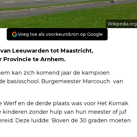
Wikipedia.org
Voeg toe als voorkeursbron op Google
 van Leeuwarden tot Maastricht,
r Provincie te Arnhem.
nhem kan zich komend jaar de kampioen
r de basisschool. Burgemeester Marcouch van
 Werf en de derde plaats was voor Het Kornak
de kinderen zonder hulp van hun meester of juf
ereid. Deze luidde: ‘Boven de 30 graden moeten