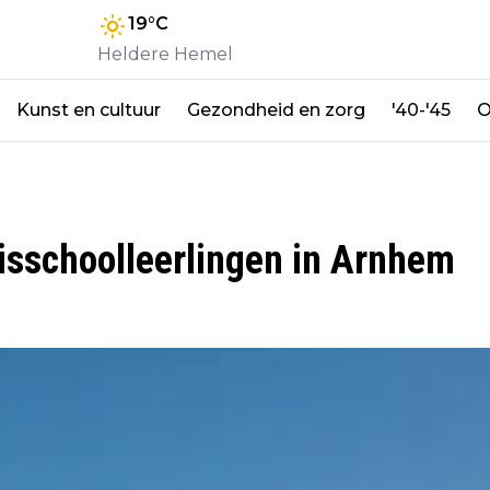
19
°C
Heldere Hemel
Kunst en cultuur
Gezondheid en zorg
'40-'45
O
sschoolleerlingen in Arnhem