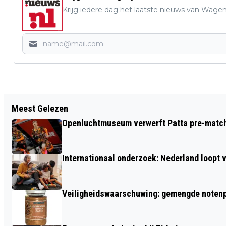
Krijg iedere dag het laatste nieuws van Wage
Vorig artikel
Meest Gelezen
VERSTUREN VAN ROUWKAARTEN DOOR
Openluchtmuseum verwerft Patta pre-match 
POSTNL WORDT FORS DUURDER
Internationaal onderzoek: Nederland loop
Veiligheidswaarschuwing: gemengde notenp