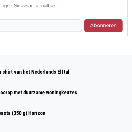
ningen Nieuws in je mailbox
Abonneren
Volgend artikel
HUISDIEREN VAN DE WEEK: NEMO EN
shirt van het Nederlands Elftal
DORY
t voorop met duurzame woningkeuzes
asta (350 g) Horizon