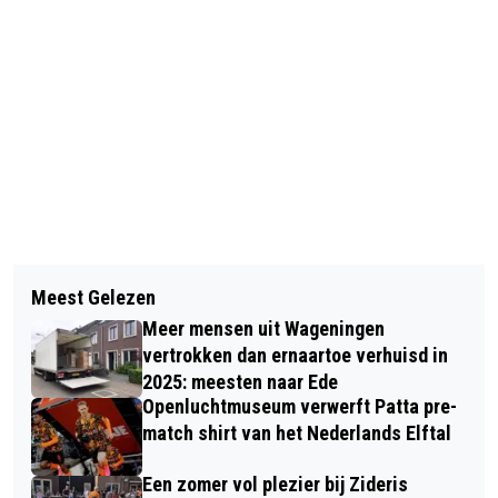
Vorig artikel
Volgend artikel
SPANNENDE DEBATTEN MET
Meest Gelezen
WERKNEMER MAG GEHEIM RAPPORT
BASISSCHOOLLEERLINGEN IN
Meer mensen uit Wageningen
INZIEN OM ZICH NA ONTSLAG TE
ARNHEM WAREN OP 6 JUNI
vertrokken dan ernaartoe verhuisd in
KUNNEN VERDEDIGEN
2025: meesten naar Ede
Openluchtmuseum verwerft Patta pre-
match shirt van het Nederlands Elftal
Een zomer vol plezier bij Zideris