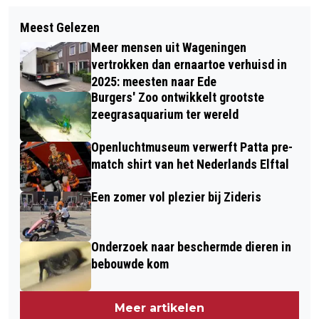
Volgend artikel
HUISDIEREN VAN DE WEEK: NEMO EN
Meest Gelezen
BELMONDO FESTIVAL VIERT TIENDE
DORY
Meer mensen uit Wageningen
EDITIE OP 14 JUNI IN HET BELMONTE
vertrokken dan ernaartoe verhuisd in
ARBORETUM
2025: meesten naar Ede
Burgers' Zoo ontwikkelt grootste
zeegrasaquarium ter wereld
Openluchtmuseum verwerft Patta pre-
match shirt van het Nederlands Elftal
Een zomer vol plezier bij Zideris
Onderzoek naar beschermde dieren in
bebouwde kom
Meer artikelen