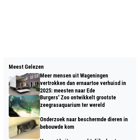
Vorig artikel
Volgend artikel
ARTS: GEVACCINEERDEN MOETEN
Meest Gelezen
PIETS WEERBERICHT: WARMTE, FIKSE
WETEN DAT ZIJ CORONAVIRUS
Meer mensen uit Wageningen
(ONWEERS)BUIEN, PLAATSELIJK
KUNNEN DOORGEVEN
vertrokken dan ernaartoe verhuisd in
WATEROVERLAST
2025: meesten naar Ede
Burgers' Zoo ontwikkelt grootste
zeegrasaquarium ter wereld
Onderzoek naar beschermde dieren in
bebouwde kom