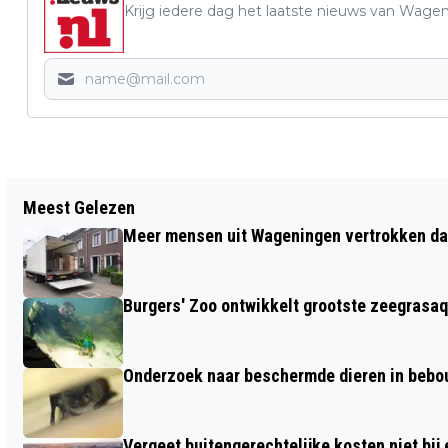
Krijg iedere dag het laatste nieuws van Wage
Vorig artikel
Meest Gelezen
DE HUISARTSENPOST IS ALLÉÉN VOOR
Meer mensen uit Wageningen vertrokken dan
SPOED, ANDERS GAAT HET MIS!
Burgers' Zoo ontwikkelt grootste zeegrasaq
Onderzoek naar beschermde dieren in beb
Vergeet buitengerechtelijke kosten niet bij