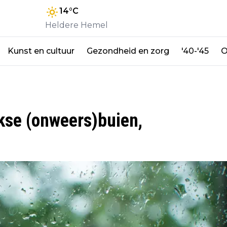
14
°C
Heldere Hemel
Kunst en cultuur
Gezondheid en zorg
'40-'45
O
ikse (onweers)buien,