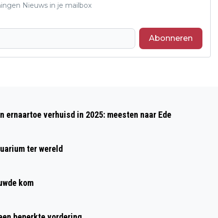
ningen Nieuws in je mailbox
Abonneren
Volgend artikel
SANQUIN ROEPT DONOREN OP OM TOCH
 ernaartoe verhuisd in 2025: meesten naar Ede
ECHT TE KOMEN NA OPROEP
uarium ter wereld
ouwde kom
 een beperkte vordering