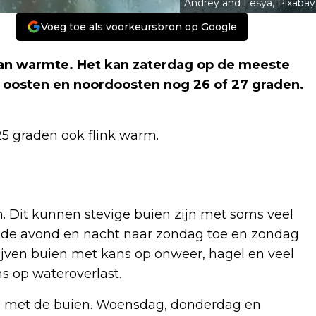
Andrey and Lesya, Pixabay
Voeg toe als voorkeursbron op Google
an warmte. Het kan zaterdag op de meeste
 oosten en noordoosten nog 26 of 27 graden.
5 graden ook flink warm.
. Dit kunnen stevige buien zijn met soms veel
n de avond en nacht naar zondag toe en zondag
blijven buien met kans op onweer, hagel en veel
ns op wateroverlast.
n met de buien. Woensdag, donderdag en