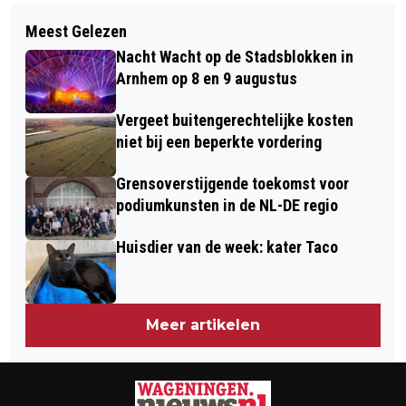
Volgend artikel
PIETS WEERBERICHT: WARMTE, FIKSE
Meest Gelezen
LIANDER WIL DAT PARTICULIEREN
(ONWEERS)BUIEN, PLAATSELIJK
Nacht Wacht op de Stadsblokken in
ZONNESTROOM ZELF GAAN OPSLAAN
WATEROVERLAST
Arnhem op 8 en 9 augustus
Vergeet buitengerechtelijke kosten
niet bij een beperkte vordering
Grensoverstijgende toekomst voor
podiumkunsten in de NL-DE regio
Huisdier van de week: kater Taco
Meer artikelen