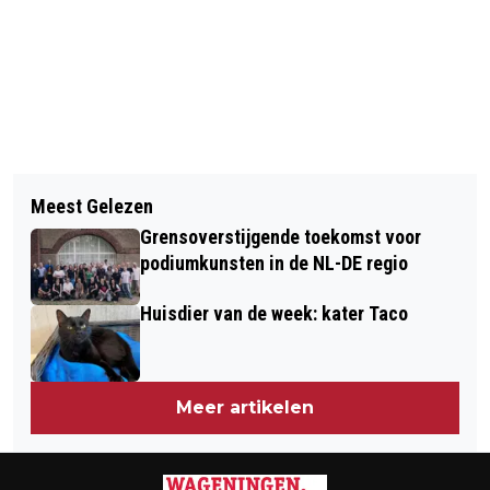
Vorig artikel
Volgend artikel
GELDERSE PRESENTATOREN REGIO
Meest Gelezen
HET POPULAIRE
SONGFESTIVAL 2025 ZIJN BEKEND
Grensoverstijgende toekomst voor
VIERDAAGSEFEESTEN POLSBANDJE
podiumkunsten in de NL-DE regio
IS OOK DIT JAAR WEER
Huisdier van de week: kater Taco
VERKRIJGBAAR
Meer artikelen