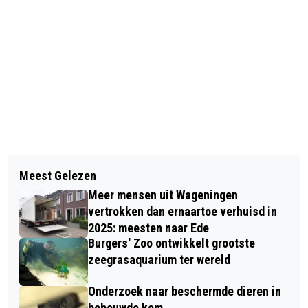
Vorig artikel
Volgend artikel
WAGENINGEN WIL RECLAME UIT
Meest Gelezen
VRIJHEIDSDEFILÉ MARKEERT
BUSHOKJES WEREN
Meer mensen uit Wageningen
INTERNATIONALE MILITAIRE
vertrokken dan ernaartoe verhuisd in
SAMENWERKING
2025: meesten naar Ede
Burgers' Zoo ontwikkelt grootste
zeegrasaquarium ter wereld
Onderzoek naar beschermde dieren in
bebouwde kom