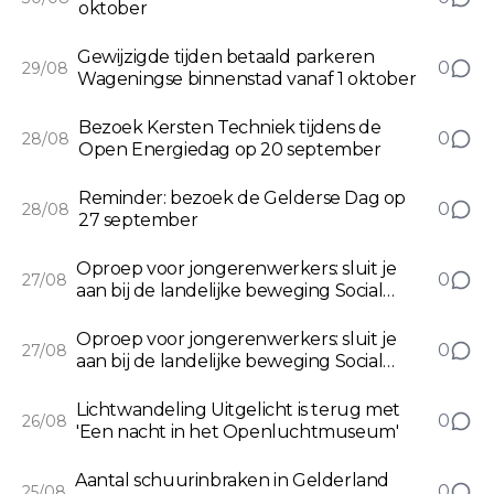
oktober
Gewijzigde tijden betaald parkeren
0
29/08
Wageningse binnenstad vanaf 1 oktober
Bezoek Kersten Techniek tijdens de
0
28/08
Open Energiedag op 20 september
Reminder: bezoek de Gelderse Dag op
0
28/08
27 september
Oproep voor jongerenwerkers: sluit je
0
27/08
aan bij de landelijke beweging Social
Friday tegen eenzaamheid
Oproep voor jongerenwerkers: sluit je
0
27/08
aan bij de landelijke beweging Social
Friday tegen eenzaamheid aan
Lichtwandeling Uitgelicht is terug met
0
26/08
'Een nacht in het Openluchtmuseum'
Aantal schuurinbraken in Gelderland
0
25/08