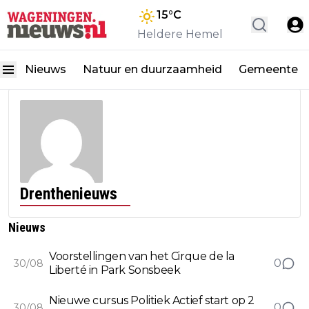
15
°C
Heldere Hemel
Nieuws
Natuur en duurzaamheid
Gemeente
Drenthenieuws
Nieuws
Voorstellingen van het Cirque de la
0
30/08
Liberté in Park Sonsbeek
Nieuwe cursus Politiek Actief start op 2
0
30/08